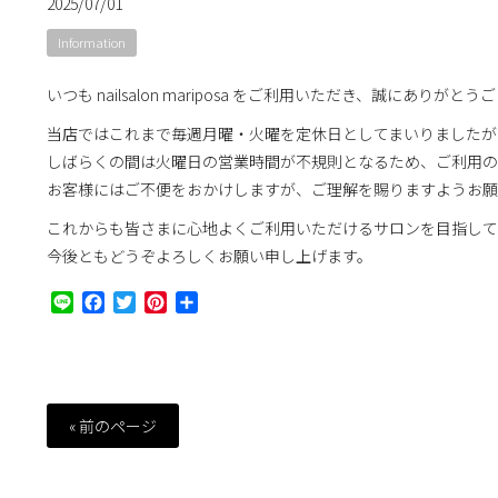
2025/07/01
Information
いつも nailsalon mariposa をご利用いただき、誠にありがと
当店ではこれまで毎週月曜・火曜を定休日としてまいりましたが、
しばらくの間は火曜日の営業時間が不規則となるため、ご利用の
お客様にはご不便をおかけしますが、ご理解を賜りますようお願
これからも皆さまに心地よくご利用いただけるサロンを目指して
今後ともどうぞよろしくお願い申し上げます。
Line
Facebook
Twitter
Pinterest
共
有
« 前のページ